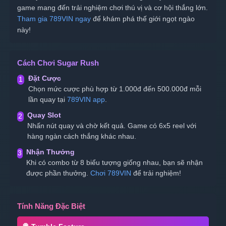
game mang đến trải nghiệm chơi thú vị và cơ hội thắng lớn.
Tham gia 789VIN ngay
để khám phá thế giới ngọt ngào
này!
Cách Chơi Sugar Rush
Đặt Cược
1
Chọn mức cược phù hợp từ 1.000đ đến 500.000đ mỗi
lần quay tại
789VIN app
.
Quay Slot
2
Nhấn nút quay và chờ kết quả. Game có 6x5 reel với
hàng ngàn cách thắng khác nhau.
Nhận Thưởng
3
Khi có combo từ 8 biểu tượng giống nhau, bạn sẽ nhận
được phần thưởng.
Chơi 789VIN
để trải nghiệm!
Tính Năng Đặc Biệt