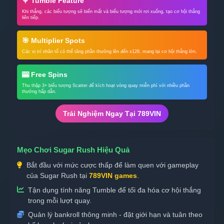
🍭 Tumble Feature
Khi thắng, các biểu tượng sẽ biến mất và biểu tượng mới rơi xuống, tạo cơ hội thắng
liên tiếp.
🎯 Multiplier Spots
Các vị trí nhân tố có thể tăng phần thưởng lên đến x128, mang lại cơ hội thắng lớn.
🎰 Free Spins
Thu thập 3+ biểu tượng Scatter để kích hoạt vòng quay miễn phí với nhiều phần
thưởng hấp dẫn.
Trải Nghiệm Ngay Tại 789VIN
Mẹo Chơi Sugar Rush Hiệu Quả
Bắt đầu với mức cược thấp để làm quen với gameplay
của Sugar Rush tại
789VIN games
.
Tận dụng tính năng Tumble để tối đa hóa cơ hội thắng
trong mỗi lượt quay.
Quản lý bankroll thông minh - đặt giới hạn và tuân theo