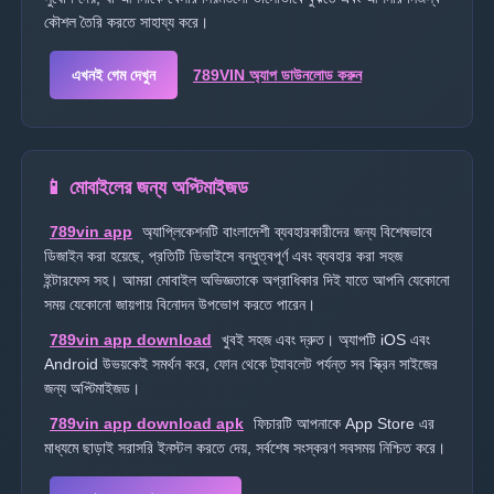
কৌশল তৈরি করতে সাহায্য করে।
এখনই গেম দেখুন
789VIN অ্যাপ ডাউনলোড করুন
📱 মোবাইলের জন্য অপ্টিমাইজড
789vin app
অ্যাপ্লিকেশনটি বাংলাদেশী ব্যবহারকারীদের জন্য বিশেষভাবে
ডিজাইন করা হয়েছে, প্রতিটি ডিভাইসে বন্ধুত্বপূর্ণ এবং ব্যবহার করা সহজ
ইন্টারফেস সহ। আমরা মোবাইল অভিজ্ঞতাকে অগ্রাধিকার দিই যাতে আপনি যেকোনো
সময় যেকোনো জায়গায় বিনোদন উপভোগ করতে পারেন।
789vin app download
খুবই সহজ এবং দ্রুত। অ্যাপটি iOS এবং
Android উভয়কেই সমর্থন করে, ফোন থেকে ট্যাবলেট পর্যন্ত সব স্ক্রিন সাইজের
জন্য অপ্টিমাইজড।
789vin app download apk
ফিচারটি আপনাকে App Store এর
মাধ্যমে ছাড়াই সরাসরি ইনস্টল করতে দেয়, সর্বশেষ সংস্করণ সবসময় নিশ্চিত করে।