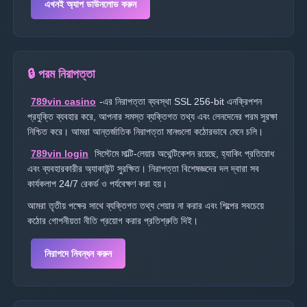
এখনই অ্যাপ ডাউনলোড করুন
🔒 পরম নিরাপত্তা
789vin casino
-এর নিরাপত্তা ব্যবস্থা SSL 256-bit এনক্রিপশন
প্রযুক্তি ব্যবহার করে, আপনার সমস্ত ব্যক্তিগত তথ্য এবং লেনদেনের পরম সুরক্ষা
নিশ্চিত করে। আমরা আন্তর্জাতিক নিরাপত্তা মানগুলো কঠোরভাবে মেনে চলি।
789vin login
সিস্টেমে মাল্টি-লেয়ার অথেন্টিকেশন রয়েছে, হ্যাকিং প্রতিরোধ
এবং ব্যবহারকারীর অ্যাকাউন্ট সুরক্ষিত। নিরাপত্তা বিশেষজ্ঞদের দল দ্বারা সব
কার্যকলাপ 24/7 রেকর্ড ও পর্যবেক্ষণ করা হয়।
আমরা তৃতীয় পক্ষের সাথে ব্যক্তিগত তথ্য শেয়ার না করার এবং শিল্পের সবচেয়ে
কঠোর গোপনীয়তা নীতি প্রয়োগ করার প্রতিশ্রুতি দিই।
নিরাপদে নিবন্ধন করুন