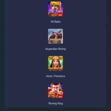
Ali Baba
Asgardian Rising
Aztec Priestess
Boxing King