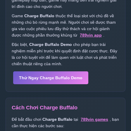
gameplay hấp dẫn, game này mang đến trải nghiệm giải
trí đỉnh cao cho người chơi.
Game
Charge Buffalo
thuộc thể loại slot với chủ đề về
những chú bò rừng mạnh mẽ. Người chơi sẽ được tham
gia vào cuộc phiêu lưu đầy thử thách và cơ hội giành
được những phần thưởng khủng từ
789vin app
.
Đặc biệt,
Charge Buffalo Demo
cho phép bạn trải
nghiệm miễn phí trước khi quyết định đặt cược thực. Đây
là cơ hội tuyệt vời để làm quen với luật chơi và phát triển
chiến thuật riêng của mình.
Thử Ngay Charge Buffalo Demo
Cách Chơi Charge Buffalo
Để bắt đầu chơi
Charge Buffalo
tại
789vin games
, bạn
cần thực hiện các bước sau: