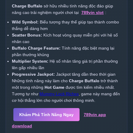
Charge Buffalo
sở hữu nhiều tính năng độc đáo giúp
nâng cao trải nghiệm người chơi tại
789vin slot
:
Wild Symbol:
Biểu tượng thay thế giúp tạo thành combo
thắng dễ dàng hơn
Scatter Bonus:
Kích hoạt vòng quay miễn phí với hệ số
nhân cao
Buffalo Charge Feature:
Tính năng đặc biệt mang lại
phần thưởng khủng
Multiplier System:
Hệ số nhân tăng giá trị phần thưởng
lên gấp nhiều lần
Progressive Jackpot:
Jackpot tăng dần theo thời gian
Những tính năng này làm cho
Charge Buffalo
trở thành
một trong những
Hot Game
được tìm kiếm nhiều nhất.
Tương tự như
Mummy Lock Riches
, game này mang đến
cơ hội thắng lớn cho người chơi thông minh.
Khám Phá Tính Năng Ngay
789vin app
download