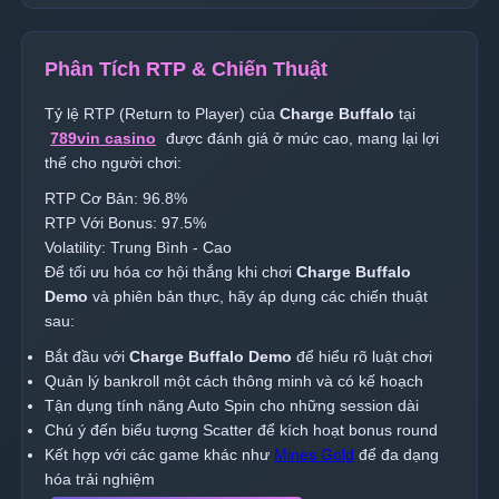
Phân Tích RTP & Chiến Thuật
Tỷ lệ RTP (Return to Player) của
Charge Buffalo
tại
789vin casino
được đánh giá ở mức cao, mang lại lợi
thế cho người chơi:
RTP Cơ Bản:
96.8%
RTP Với Bonus:
97.5%
Volatility:
Trung Bình - Cao
Để tối ưu hóa cơ hội thắng khi chơi
Charge Buffalo
Demo
và phiên bản thực, hãy áp dụng các chiến thuật
sau:
Bắt đầu với
Charge Buffalo Demo
để hiểu rõ luật chơi
Quản lý bankroll một cách thông minh và có kế hoạch
Tận dụng tính năng Auto Spin cho những session dài
Chú ý đến biểu tượng Scatter để kích hoạt bonus round
Kết hợp với các game khác như
Mines Gold
để đa dạng
hóa trải nghiệm