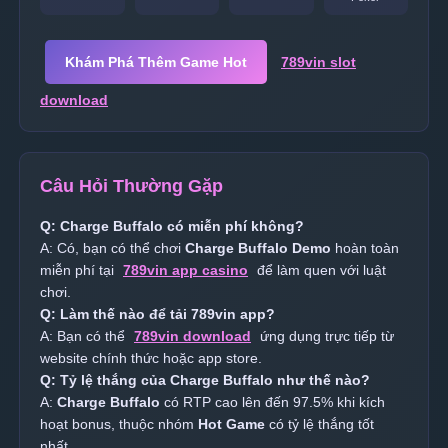
Khám Phá Thêm Game Hot
789vin slot
download
Câu Hỏi Thường Gặp
Q: Charge Buffalo có miễn phí không?
A: Có, bạn có thể chơi
Charge Buffalo Demo
hoàn toàn
miễn phí tại
789vin app casino
để làm quen với luật
chơi.
Q: Làm thế nào để tải 789vin app?
A: Bạn có thể
789vin download
ứng dụng trực tiếp từ
website chính thức hoặc app store.
Q: Tỷ lệ thắng của Charge Buffalo như thế nào?
A:
Charge Buffalo
có RTP cao lên đến 97.5% khi kích
hoạt bonus, thuộc nhóm
Hot Game
có tỷ lệ thắng tốt
nhất.