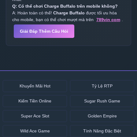
Q: Có thể chơi Charge Buffalo trên mobile không?
A: Hoàn toàn có thể!
Charge Buffalo
được tối ưu hóa
cho mobile, bạn có thể chơi mượt mà trên
789vin com
.
Giải Đáp Thêm Câu Hỏi
Khuyến Mãi Hot
Tỷ Lệ RTP
Kiếm Tiền Online
Sugar Rush Game
Super Ace Slot
Golden Empire
Wild Ace Game
Tính Năng Đặc Biệt