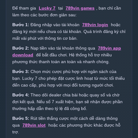
Để tham gia
Lucky 7
tại
789vin games
, bạn chỉ cần
làm theo các bước đơn giản sau:
Bước 1:
Đăng nhập vào tài khoản
789vin login
hoặc
đăng ký mới nếu chưa có tài khoản. Quá trình đăng ký chỉ
mất vài phút với thông tin cơ bản.
Bước 2:
Nạp tiền vào tài khoản thông qua
789vin app
download
để bắt đầu chơi. Hệ thống hỗ trợ nhiều
phương thức thanh toán an toàn và nhanh chóng.
Bước 3:
Chọn mức cược phù hợp với ngân sách của
bạn. Lucky 7 cho phép đặt cược linh hoạt từ mức tối thiểu
đến cao cấp, phù hợp với mọi đối tượng người chơi.
Bước 4:
Theo dõi dealer chia bài hoặc quay số và chờ
đợi kết quả. Nếu số 7 xuất hiện, bạn sẽ nhận được phần
thưởng hấp dẫn theo tỷ lệ đã công bố.
Bước 5:
Rút tiền thắng cược một cách dễ dàng thông
qua
789vin slot
hoặc các phương thức khác được hỗ
trợ.