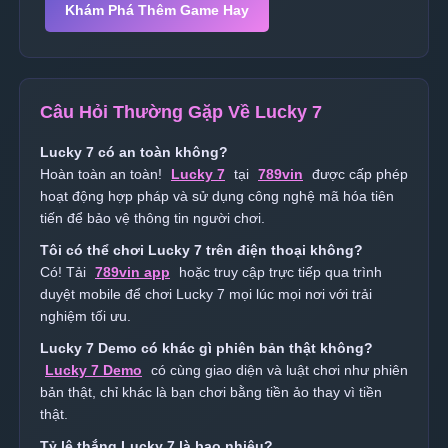
Khám Phá Thêm Game Hay
Câu Hỏi Thường Gặp Về Lucky 7
Lucky 7 có an toàn không?
Hoàn toàn an toàn!
Lucky 7
tại
789vin
được cấp phép
hoạt động hợp pháp và sử dụng công nghệ mã hóa tiên
tiến để bảo vệ thông tin người chơi.
Tôi có thể chơi Lucky 7 trên điện thoại không?
Có! Tải
789vin app
hoặc truy cập trực tiếp qua trình
duyệt mobile để chơi Lucky 7 mọi lúc mọi nơi với trải
nghiệm tối ưu.
Lucky 7 Demo có khác gì phiên bản thật không?
Lucky 7 Demo
có cùng giao diện và luật chơi như phiên
bản thật, chỉ khác là bạn chơi bằng tiền ảo thay vì tiền
thật.
Tỷ lệ thắng Lucky 7 là bao nhiêu?