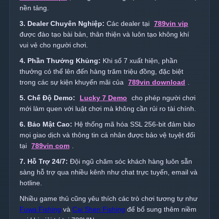
nền tảng.
3. Dealer Chuyên Nghiệp:
Các dealer tại
789vin vip
được đào tạo bài bản, thân thiện và luôn tạo không khí
vui vẻ cho người chơi.
4. Phần Thưởng Khủng:
Khi số 7 xuất hiện, phần
thưởng có thể lên đến hàng trăm triệu đồng, đặc biệt
trong các sự kiện khuyến mãi của
789vin download
.
5. Chế Độ Demo:
Lucky 7 Demo
cho phép người chơi
mới làm quen với luật chơi mà không cần rủi ro tài chính.
6. Bảo Mật Cao:
Hệ thống mã hóa SSL 256-bit đảm bảo
mọi giao dịch và thông tin cá nhân được bảo vệ tuyệt đối
tại
789vin com
.
7. Hỗ Trợ 24/7:
Đội ngũ chăm sóc khách hàng luôn sẵn
sàng hỗ trợ qua nhiều kênh như chat trực tuyến, email và
hotline.
Nhiều game thủ cũng yêu thích các trò chơi tương tự như
Fuwa Fishing
và
Cai Shen Fishing
để bổ sung thêm niềm