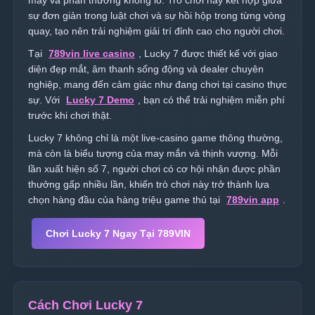
may và phần thưởng khổng lồ. Trò chơi này kết hợp giữa
sự đơn giản trong luật chơi và sự hồi hộp trong từng vòng
quay, tạo nên trải nghiệm giải trí đỉnh cao cho người chơi.
Tại
789vin live casino
, Lucky 7 được thiết kế với giao
diện đẹp mắt, âm thanh sống động và dealer chuyên
nghiệp, mang đến cảm giác như đang chơi tại casino thực
sự. Với
Lucky 7 Demo
, bạn có thể trải nghiệm miễn phí
trước khi chơi thật.
Lucky 7 không chỉ là một live-casino game thông thường,
mà còn là biểu tượng của may mắn và thịnh vượng. Mỗi
lần xuất hiện số 7, người chơi có cơ hội nhận được phần
thưởng gấp nhiều lần, khiến trò chơi này trở thành lựa
chọn hàng đầu của hàng triệu game thủ tại
789vin app
.
Chơi Lucky 7 Ngay Tại 789VIN
Cách Chơi Lucky 7