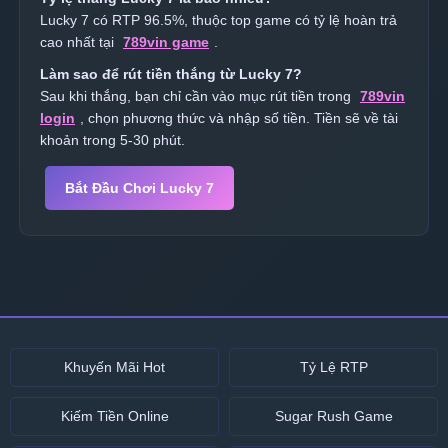
Lucky 7 có RTP 96.5%, thuộc top game có tỷ lệ hoàn trả
cao nhất tại
789vin game
.
Làm sao để rút tiền thắng từ Lucky 7?
Sau khi thắng, bạn chỉ cần vào mục rút tiền trong
789vin
login
, chọn phương thức và nhập số tiền. Tiền sẽ về tài
khoản trong 5-30 phút.
Bắt Đầu Chơi Lucky 7
Khuyến Mãi Hot
Tỷ Lệ RTP
Kiếm Tiền Online
Sugar Rush Game