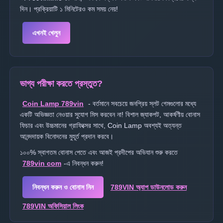
দিন। প্রক্রিয়াটি ১ মিনিটেরও কম সময় নেয়!
এখনই খেলুন
ভাগ্য পরীক্ষা করতে প্রস্তুত?
Coin Lamp 789vin
- বর্তমানে সবচেয়ে জনপ্রিয় স্লট গেমগুলোর মধ্যে
একটি অভিজ্ঞতা নেওয়ার সুযোগ মিস করবেন না! বিশাল জ্যাকপট, আকর্ষণীয় বোনাস
ফিচার এবং উচ্চমানের গ্রাফিক্সের সাথে, Coin Lamp অবশ্যই অত্যন্ত
আনন্দদায়ক বিনোদনের মুহূর্ত প্রদান করবে।
১০০% স্বাগতম বোনাস পেতে এবং আজই প্রদীপের অভিযান শুরু করতে
789vin com
-এ নিবন্ধন করুন!
নিবন্ধন করুন ও বোনাস নিন
789VIN অ্যাপ ডাউনলোড করুন
789VIN অফিসিয়াল লিংক