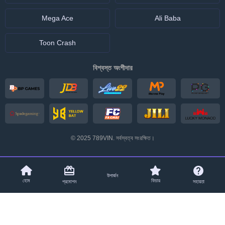
Mega Ace
Ali Baba
Toon Crash
বিশ্বস্ত অংশীদার
© 2025 789VIN. সর্বস্বত্ব সংরক্ষিত।
card_giftcard
help
উপার্জন
হোম
ফিচার
প্রমোশন
সহায়তা