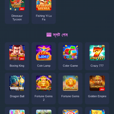
Dinosaur
Fishing Yi Lu
Tycoon
Fa
🎰 স্লট গেম
Boxing King
Coin Lamp
Color Game
Crazy 777
Dragon Ball
Fortune Gems
Fortune Gems
Golden Empire
2