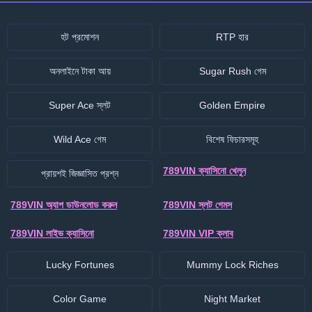
হট প্রমোশন
RTP হার
অনলাইনে টাকা আয়
Sugar Rush গেম
Super Ace স্লট
Golden Empire
Wild Ace গেম
বিশেষ ফিচারসমূহ
789VIN ক্যাসিনো খেলুন
প্রায়শই জিজ্ঞাসিত প্রশ্ন
789VIN অ্যাপ ডাউনলোড করুন
789VIN স্লট গেমস
789VIN লাইভ ক্যাসিনো
789VIN VIP ক্লাব
Lucky Fortunes
Mummy Lock Riches
Color Game
Night Market