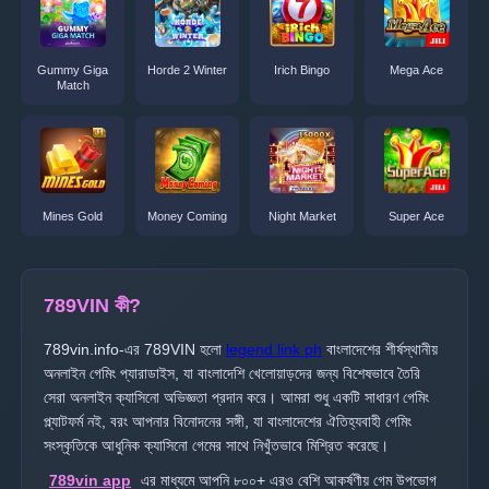
Gummy Giga
Horde 2 Winter
Irich Bingo
Mega Ace
Match
Mines Gold
Money Coming
Night Market
Super Ace
789VIN কী?
789vin.info-এর 789VIN হলো
legend link ph
বাংলাদেশের শীর্ষস্থানীয়
অনলাইন গেমিং প্যারাডাইস, যা বাংলাদেশি খেলোয়াড়দের জন্য বিশেষভাবে তৈরি
সেরা অনলাইন ক্যাসিনো অভিজ্ঞতা প্রদান করে। আমরা শুধু একটি সাধারণ গেমিং
প্ল্যাটফর্ম নই, বরং আপনার বিনোদনের সঙ্গী, যা বাংলাদেশের ঐতিহ্যবাহী গেমিং
সংস্কৃতিকে আধুনিক ক্যাসিনো গেমের সাথে নিখুঁতভাবে মিশ্রিত করেছে।
789vin app
এর মাধ্যমে আপনি ৮০০+ এরও বেশি আকর্ষণীয় গেম উপভোগ