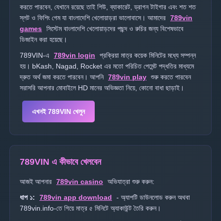
করতে পারবেন, যেখানে রয়েছে তাই শিউ, ব্যাকারেট, ড্রাগন টাইগার এবং শত শত
স্লট ও ফিশিং গেম যা বাংলাদেশি খেলোয়াড়রা ভালোবাসে। আমাদের
789vin
games
সিস্টেম বাংলাদেশি খেলোয়াড়দের পছন্দ ও রুচির জন্য বিশেষভাবে
ডিজাইন করা হয়েছে।
789VIN-এ
789vin login
প্রক্রিয়া মাত্র কয়েক মিনিটের মধ্যে সম্পন্ন
হয়। bKash, Nagad, Rocket এর মতো পরিচিত পেমেন্ট পদ্ধতির মাধ্যমে
দ্রুত অর্থ জমা করতে পারবেন। আপনি
789vin play
শুরু করতে পারবেন
সরাসরি আপনার মোবাইলে HD মানের অভিজ্ঞতা নিয়ে, কোনো বাধা ছাড়াই।
এখনই 789VIN খেলুন
789VIN এ কীভাবে খেলবেন
আজই আপনার
789vin casino
অভিযাত্রা শুরু করুন:
ধাপ ১:
789vin app download
- অ্যাপটি ডাউনলোড করুন অথবা
789vin.info-তে গিয়ে মাত্র ৫ মিনিটে অ্যাকাউন্ট তৈরি করুন।