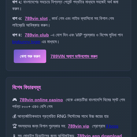
ধাপ ২:
বাংলাদেশের সবচেয়ে বিশ্বস্ত পেমেন্ট পদ্ধতির মাধ্যমে সহজেই অর্থ জমা
করুন।
ধাপ ৩:
789vin slot
, কার্ড গেম এবং লাইভ ক্যাসিনো সহ বিশাল গেম
লাইব্রেরি আবিষ্কার করুন।
ধাপ ৪:
789vin club
-এ যোগ দিন এবং VIP পুরস্কার ও বিশেষ সুবিধা পান
bigbunny login
এর মাধ্যমে।
খেলা শুরু করুন
789VIN অ্যাপ ডাউনলোড করুন
বিশেষ ফিচারসমূহ
🎮
789vin online casino
থেকে একচেটিয়া বাংলাদেশি থিমের স্লট গেম
পর্যন্ত ৮০০+ এরও বেশি গেম
💰 আন্তর্জাতিকভাবে প্রত্যয়িত RNG সিস্টেমের সাথে উচ্চ জয়ের হার
🏆 সদস্যদের জন্য বিশাল পুরস্কার সহ
789vin vip
প্রোগ্রাম
jl boss
📱 সব মোবাইল ডিভাইসের জন্য অপ্টিমাইজড
789vin app download