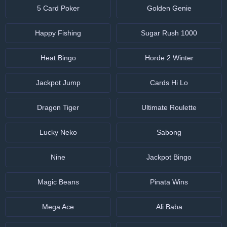
5 Card Poker
Golden Genie
Happy Fishing
Sugar Rush 1000
Heat Bingo
Horde 2 Winter
Jackpot Jump
Cards Hi Lo
Dragon Tiger
Ultimate Roulette
Lucky Neko
Sabong
Nine
Jackpot Bingo
Magic Beans
Pinata Wins
Mega Ace
Ali Baba