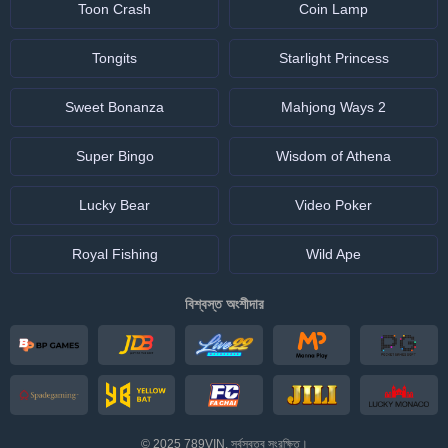
Toon Crash
Coin Lamp
Tongits
Starlight Princess
Sweet Bonanza
Mahjong Ways 2
Super Bingo
Wisdom of Athena
Lucky Bear
Video Poker
Royal Fishing
Wild Ape
বিশ্বস্ত অংশীদার
© 2025 789VIN. সর্বস্বত্ব সংরক্ষিত।