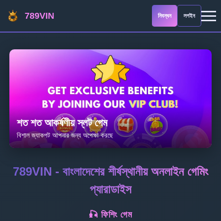
789VIN
নিবন্ধন
লগইন
শত শত আকর্ষণীয় স্লট গেম
বিশাল জ্যাকপট আপনার জন্য অপেক্ষা করছে
789VIN - বাংলাদেশের শীর্ষস্থানীয় অনলাইন গেমিং
প্যারাডাইস
🎣 ফিশিং গেম